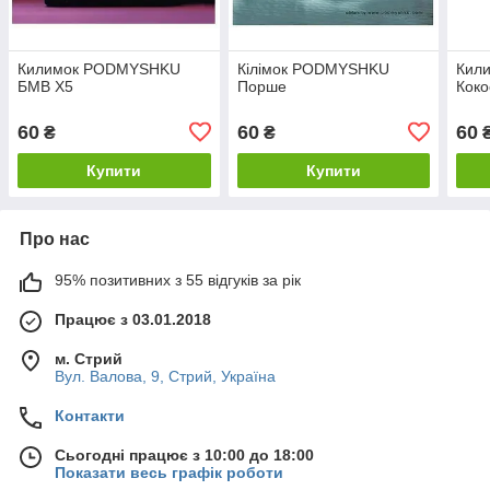
Килимок PODMYSHKU
Кілімок PODMYSHKU
Кил
БМВ Х5
Порше
Коко
60
60
60
₴
₴
Купити
Купити
Про нас
95% позитивних з 55 відгуків за рік
Працює з 03.01.2018
м. Стрий
Вул. Валова, 9, Стрий, Україна
Контакти
Сьогодні працює з 10:00 до 18:00
Показати весь графік роботи