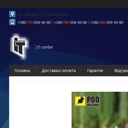
Вул. Валова, 9, Стрий, Україна
+380
(73)
058-40-80
+380
(96)
058-40-80
+380
(66)
058-40-80
IT-center
Головна
Доставка і оплата
Гарантія
Відгук