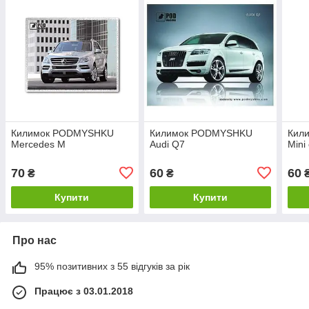
Килимок PODMYSHKU
Килимок PODMYSHKU
Кил
Mercedes M
Audi Q7
Mini
70
60
60
₴
₴
Купити
Купити
Про нас
95% позитивних з 55 відгуків за рік
Працює з 03.01.2018