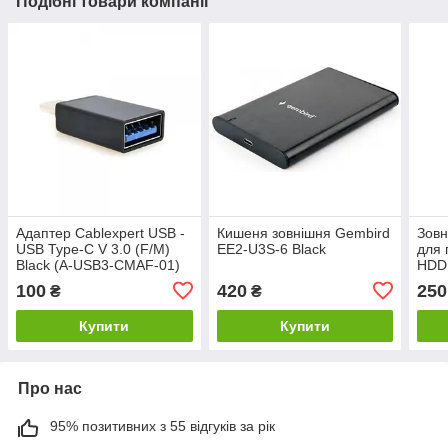
Подібні товари компанії
Адаптер Cablexpert USB -
Кишеня зовнішня Gembird
Зовн
USB Type-C V 3.0 (F/M)
EE2-U3S-6 Black
для 
Black (A-USB3-CMAF-01)
HDD 
(EE2
100
420
250
₴
₴
Купити
Купити
Про нас
95% позитивних з 55 відгуків за рік