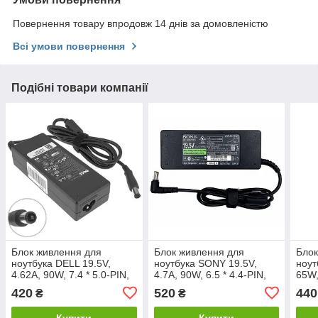
Повернення товару впродовж 14 днів за домовленістю
Всі умови повернення
Подібні товари компанії
Блок живлення для
Блок живлення для
Блок
ноутбука DELL 19.5V,
ноутбука SONY 19.5V,
ноут
4.62A, 90W, 7.4 * 5.0-PIN,
4.7A, 90W, 6.5 * 4.4-PIN,
65W,
3 hole, black (без кабелю!)
3hole, L-образний роз'єм,
L-по
420
520
440
₴
₴
black (без кабелю)
REC
Купити
Купити