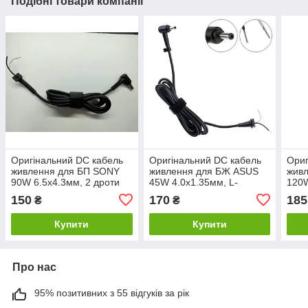
Подібні товари компанії
Оригінальний DC кабель
Оригінальний DC кабель
Ориг
живлення для БП SONY
живлення для БЖ ASUS
жив
90W 6.5x4.3мм, 2 дроти
45W 4.0x1.35мм, L-
120W
(2x1мм), L-подібний
подібний штекер (від БЖ
L-по
150
170
185
₴
₴
штекер (від БП до
до ноутбука)
до н
Купити
Купити
Про нас
95% позитивних з 55 відгуків за рік