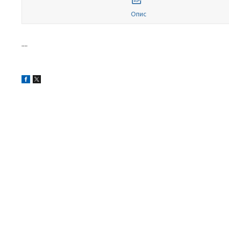
Опис
....