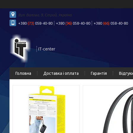
Вул. Валова, 9, Стрий, Україна
+380
(73)
058-40-80
+380
(96)
058-40-80
+380
(66)
058-40-80
IT-center
Головна
Доставка і оплата
Гарантія
Відгук