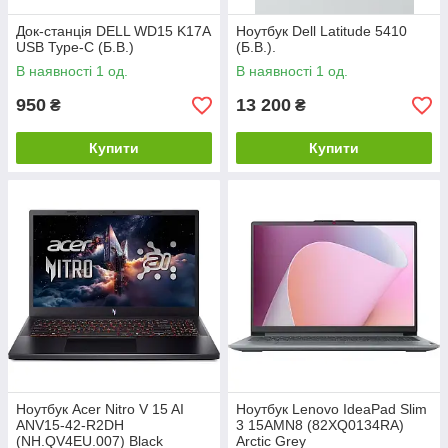
Док-станція DELL WD15 K17A
Ноутбук Dell Latitude 5410
USB Type-C (Б.В.)
(Б.В.).
В наявності 1 од.
В наявності 1 од.
950
13 200
₴
₴
Купити
Купити
Ноутбук Acer Nitro V 15 AI
Ноутбук Lenovo IdeaPad Slim
ANV15-42-R2DH
3 15AMN8 (82XQ0134RA)
(NH.QV4EU.007) Black
Arctic Grey