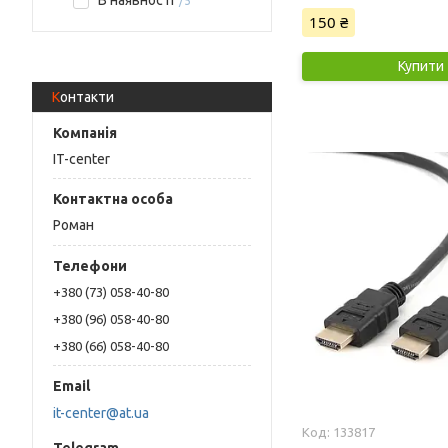
В наявності
5
150 ₴
Купити
Контакти
IT-center
Роман
+380 (73) 058-40-80
+380 (96) 058-40-80
+380 (66) 058-40-80
it-center@at.ua
133817