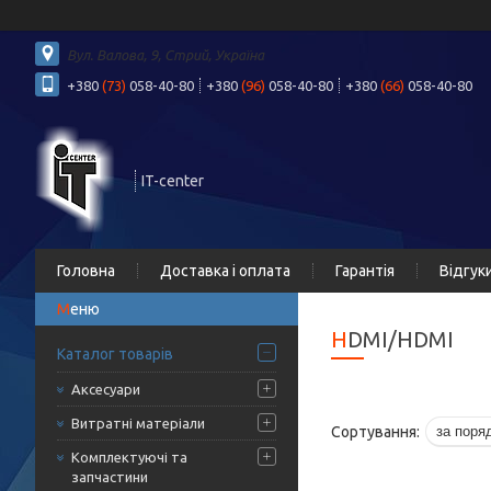
Вул. Валова, 9, Стрий, Україна
+380
(73)
058-40-80
+380
(96)
058-40-80
+380
(66)
058-40-80
IT-center
Головна
Доставка і оплата
Гарантія
Відгук
HDMI/HDMI
Каталог товарів
Аксесуари
Витратні матеріали
Комплектуючі та
запчастини