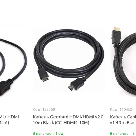
132369
110452
I / HDMI
Кабель Gembird HDMI/HDMI v2.0
Кабель Cab
4L-6)
10m Black (CC-HDMI4-10M)
v1.4 3m Bla
В наявності 1 од.
В наявності 2 