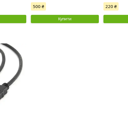
500 ₴
220 ₴
Купити