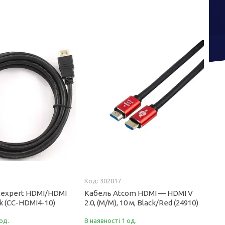
302817
lexpert HDMI/HDMI
Кабель Atcom HDMI — HDMI V
ck (СС-HDMI4-10)
2.0, (M/M), 10 м, Black/Red (24910)
од.
В наявності 1 од.