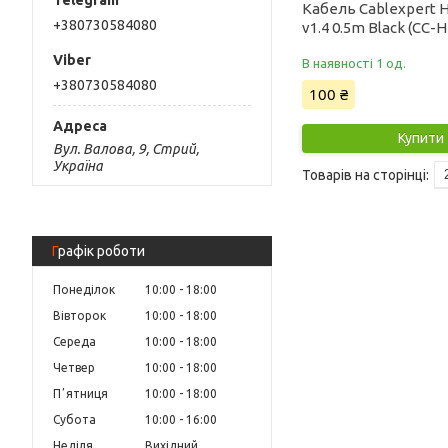
Кабель Cablexpert 
+380730584080
v1.4 0.5m Black (CC-
В наявності 1 од.
+380730584080
100 ₴
Купити
Вул. Валова, 9, Стрий,
Україна
Графік роботи
Понеділок
10:00
18:00
Вівторок
10:00
18:00
Середа
10:00
18:00
Четвер
10:00
18:00
Пʼятниця
10:00
18:00
Субота
10:00
16:00
Неділя
Вихідний