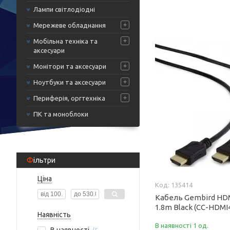
Лампи світлодіодні
Мережеве обладнання
Мобільна техніка та
аксесуари
Монітори та аксесуари
Ноутбуки та аксесуари
Периферія, оргтехніка
ПК та моноблоки
Фільтри
Ціна
135414
Кабель Gembird HDM
1.8m Black (CC-HDMI
Наявність
В наявності 1 од.