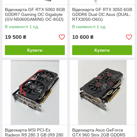
Відеокарта GF RTX 5060 8GB
Відеокарта GF RTX 3050 6GB
GDDR7 Gaming OC Gigabyte
GDDR6 Dual OC Asus (DUAL-
(GV-N5060GAMING OC-8GD)
RTX3050-O6G)
В наявності 1 од.
В наявності 1 од.
19 500
10 600
₴
₴
Купити
Купити
Відеокарта MSI PCI-Ex
Відеокарта Asus GeForce
Radeon R9 280 3 GB (R9 280
GTX 960 Strix 2GB GDDR5